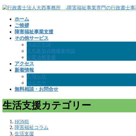
コ
ナ
ン
ビ
ホーム
テ
ゲ
ご挨拶
ン
ー
障害福祉事業支援
ツ
シ
その他サービス
へ
ョ
許認可申請
ス
ン
入札参加資格審査申請
キ
に
企業法務支援
ッ
移
アクセス
プ
動
新着情報
お知らせ
セミナー
無料相談・お問合せ
生活支援カテゴリー
HOME
障害福祉コラム
生活支援